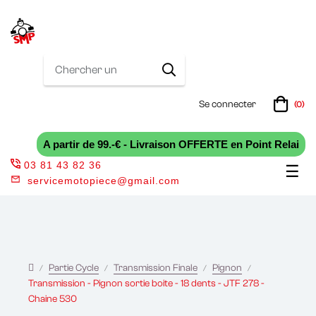
Se connecter
(0)
A partir de 99.-€ - Livraison OFFERTE en Point Relai
03 81 43 82 36
Bas
☰
servicemotopiece@gmail.com
la
nav
Partie Cycle
Transmission Finale
Pignon
Transmission - Pignon sortie boite - 18 dents - JTF 278 -
Chaine 530