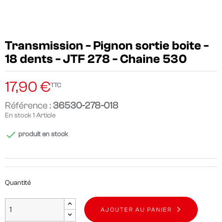
Transmission - Pignon sortie boite -
18 dents - JTF 278 - Chaine 530
17,90 €
TTC
Référence :
36530-278-018
En stock
1 Article

produit en stock
Quantité
AJOUTER AU PANIER