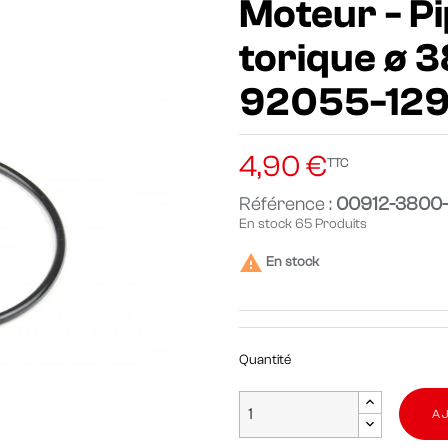
Moteur - Pi
torique ø 
92055-1295
4,90 €
TTC
Référence :
00912-3800
En stock
65 Produits

En stock
Quantité
A