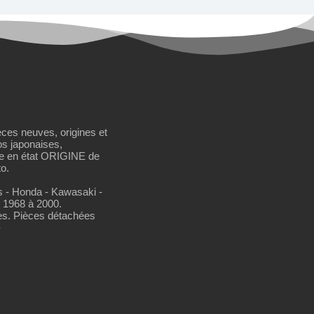
èces neuves, origines et
os japonaises,
se en état ORIGINE de
o.
os - Honda - Kawasaki -
 1968 à 2000.
es. Pièces détachées
-