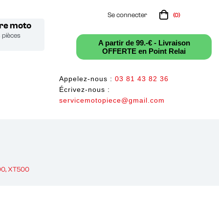
Se connecter
(0)
tre moto
s pièces
A partir de 99.-€ - Livraison
OFFERTE en Point Relai
Appelez-nous :
03 81 43 82 36
Écrivez-nous :
servicemotopiece@gmail.com
500, XT500