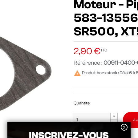
Moteur - Pi
583-13556
SR500, X
2,90 €
TTC
Référence :
00911-0400

Produit hors stock : Délai 6 à 
Quantité
A