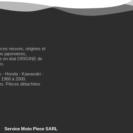
èces neuves, origines et
os japonaises,
se en état ORIGINE de
o.
os - Honda - Kawasaki -
 1968 à 2000.
es. Pièces détachées
-
Service Moto Piece SARL