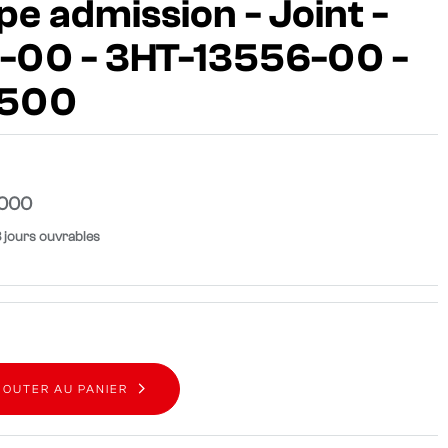
pe admission - Joint -
-00 - 3HT-13556-00 -
T500
-000
8 jours ouvrables
JOUTER AU PANIER