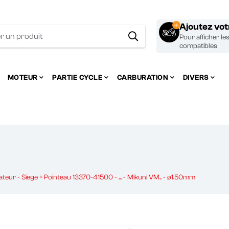
Ajoutez vo
Pour afficher le
compatibles
MOTEUR
PARTIE CYCLE
CARBURATION
DIVERS
teur - Siege + Pointeau 13370-41500 - ... - Mikuni VM.. - ø1.50mm