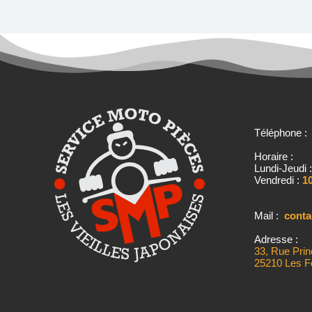
Téléphone 
Horaire :
Lundi-Jeudi 
Vendredi :
10
Mail :
cont
Adresse :
33, Rue Prin
25210 Les F