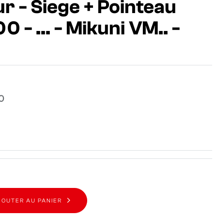
r - Siege + Pointeau
 - ... - Mikuni VM.. -
0
JOUTER AU PANIER