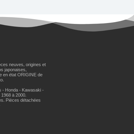
èces neuves, origines et
os japonaises,
se en état ORIGINE de
o.
os - Honda - Kawasaki -
 1968 à 2000.
es. Pièces détachées
-