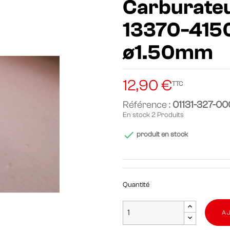
Carburateu
13370-41500
ø1.50mm
12,90 €
TTC
Référence :
01131-327-00
En stock
2 Produits

produit en stock
Quantité
A