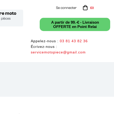
Se connecter
(0)
tre moto
s pièces
A partir de 99.-€ - Livraison
OFFERTE en Point Relai
Appelez-nous :
03 81 43 82 36
Écrivez-nous :
servicemotopiece@gmail.com