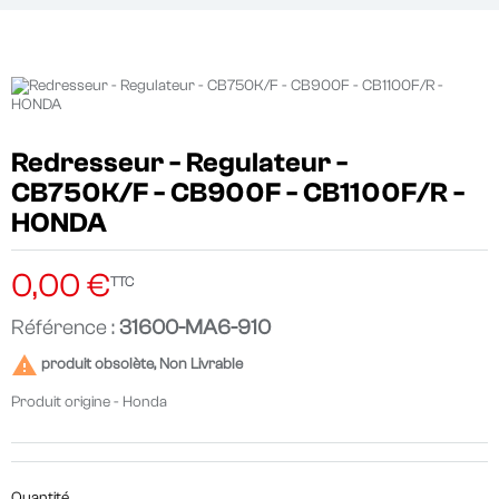
Redresseur - Regulateur -
CB750K/F - CB900F - CB1100F/R -
HONDA
0,00 €
TTC
Référence :
31600-MA6-910

produit obsolète, Non Livrable
Produit origine - Honda
Quantité