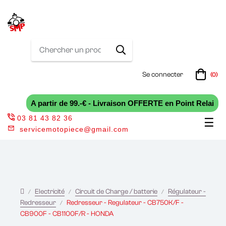
Se connecter
(0)
A partir de 99.-€ - Livraison OFFERTE en Point Relai
03 81 43 82 36
Bas
☰
servicemotopiece@gmail.com
la
nav
Electricité
Circuit de Charge / batterie
Régulateur -
Redresseur
Redresseur - Regulateur - CB750K/F -
CB900F - CB1100F/R - HONDA