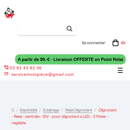
Se connecter
(0)
A partir de 99.-€ - Livraison OFFERTE en Point Relai
03 81 43 82 36
Bas
☰
servicemotopiece@gmail.com
la
nav
Electricité
Eclairage
Relai Clignotant
Clignotant
- Relai - centrale - 12V - pour clignotant a LED - 2 Poles -
reglable