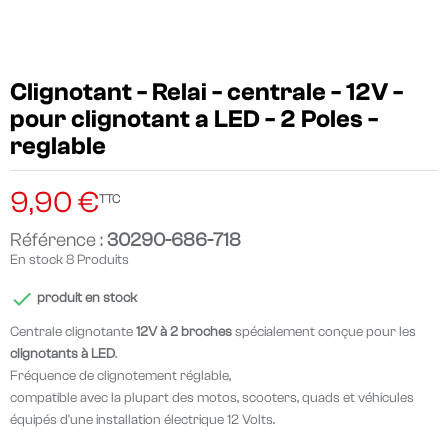
Clignotant - Relai - centrale - 12V -
pour clignotant a LED - 2 Poles -
reglable
9,90 €
TTC
Référence :
30290-686-718
En stock
8 Produits

produit en stock
Centrale clignotante
12V à 2 broches
spécialement conçue pour les
clignotants à LED
.
Fréquence de clignotement réglable,
compatible avec la plupart des motos, scooters, quads et véhicules
équipés d'une installation électrique 12 Volts.