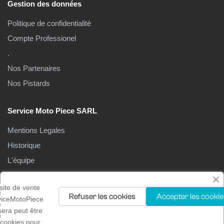
Gestion des données
Politique de confidentialité
Compte Professionel
.
Nos Partenaires
Nos Pistards
Service Moto Piece SARL
Mentions Legales
Historique
L'équipe
Le Magasin
site de vente
Refuser les cookies
Accepter les cookie
viceMotoPiece
isera peut être
 cookies pour