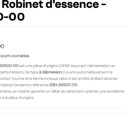
 Robinet d'essence -
0-00
00
8 jours ouvrables
N-24500-00
est une pièce d'origine (OEM) assurant l'alimentation en
s carburateurs. De type
à dépression
, il ouvre automatiquement le
eur tourne et le ferme lorsque celui-ci est arrêté, limitant ainsi les
remplace l'ancienne référence
2GH-24500-00
.
amaha, ce robinet garantit un débit de carburant optimal, une excellente
à la pièce d'origine.