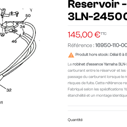
Reservoir -
3LN-2450
145,00 €
TTC
Référence :
16950-110-0

Produit hors stock : Délai 6 à 
Le
robinet d'essence Yamaha 3L
carburant entre le réservoir et le
passage du carburant lorsque le mot
risques de fuite. Cette référence 
Fabriqué selon les spécifications Y
étanchéité et un montage identique 
Quantité