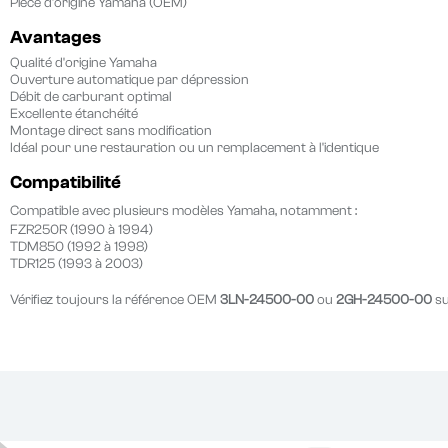
Pièce d'origine Yamaha (OEM)
Avantages
Qualité d'origine Yamaha
Ouverture automatique par dépression
Débit de carburant optimal
Excellente étanchéité
Montage direct sans modification
Idéal pour une restauration ou un remplacement à l'identique
Compatibilité
Compatible avec plusieurs modèles Yamaha, notamment :
FZR250R
(1990 à 1994)
TDM850
(1992 à 1998)
TDR125
(1993 à 2003)
Vérifiez toujours la référence OEM
3LN-24500-00
ou
2GH-24500-00
su