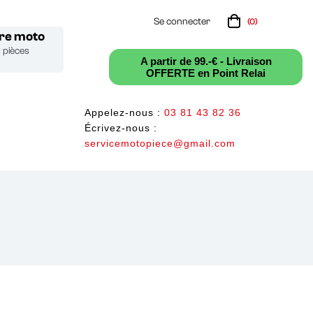
Se connecter
(0)
tre moto
s pièces
A partir de 99.-€ - Livraison
OFFERTE en Point Relai
Appelez-nous :
03 81 43 82 36
Écrivez-nous :
servicemotopiece@gmail.com