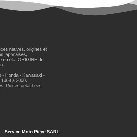
èces neuves, origines et
os japonaises,
se en état ORIGINE de
o.
os - Honda - Kawasaki -
 1968 à 2000.
es. Pièces détachées
-
Service Moto Piece SARL