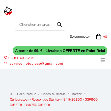
Se connecter
(0)
A partir de 99.-€ - Livraison OFFERTE en Point Relai
03 81 43 82 36
Bas
☰
servicemotopiece@gmail.com
la
nav
Carburateur
Pièces au détails
Starter
Carburateur - Ressort de Starter - 13417-26E00 - GSF600
(95-99) - GSX750 (98-00)