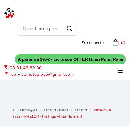
Se connecter
(0)
A partir de 99.-€ - Livraison OFFERTE en Point Relai
03 81 43 82 36
Bas
☰
servicemotopiece@gmail.com
la
nav
Outillages
Taraud / filiere
Taraud
Taraud - a
main - M8 x1.00 - (filetage Etrier de frein)