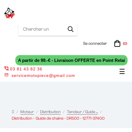
Se connecter
(0)
A partir de 99.-€ - Livraison OFFERTE en Point Relai
03 81 43 82 36
Bas
☰
servicemotopiece@gmail.com
la
nav
Moteur
Distribution
Tendeur / Guide ...
Distribution - Guide de chaine - DR500 - 12771-37400