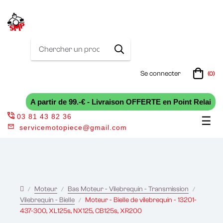
Se connecter
(0)
A partir de 99.-€ - Livraison OFFERTE en Point Relai
03 81 43 82 36
Bas
☰
servicemotopiece@gmail.com
la
nav
Moteur
Bas Moteur - Vilebrequin - Transmission
Vilebrequin - Bielle
Moteur - Bielle de vilebrequin - 13201-
437-300, XL125s, NX125, CB125s, XR200