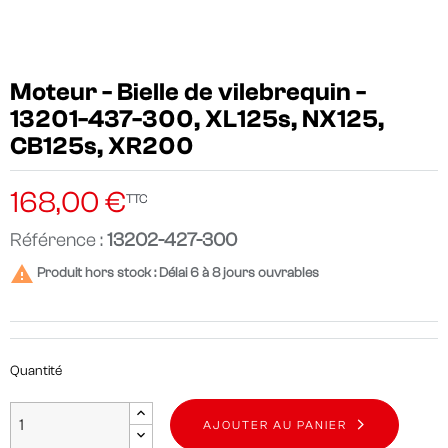
Moteur - Bielle de vilebrequin -
13201-437-300, XL125s, NX125,
CB125s, XR200
168,00 €
TTC
Référence :
13202-427-300

Produit hors stock : Délai 6 à 8 jours ouvrables
Quantité
AJOUTER AU PANIER