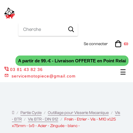
Se connecter
(0)
A partir de 99.-€ - Livraison OFFERTE en Point Relai
03 81 43 82 36
Bas
☰
servicemotopiece@gmail.com
la
nav
Partie Cycle
Outillage pour Visserie Mecanique
Vis
- BTR
Vis BTR - DIN 912
Frein - Etrier - Vis - M10 x1.25
x75mm - (x1) - Acier - Zinguée - blanc -