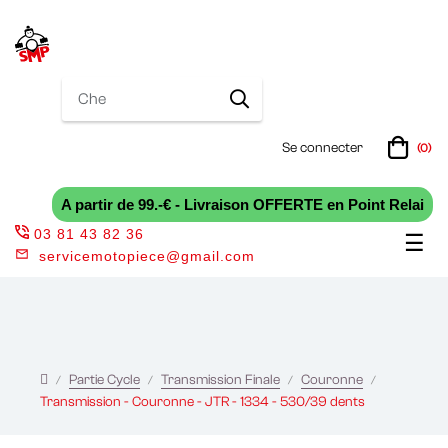
Se connecter
(0)
A partir de 99.-€ - Livraison OFFERTE en Point Relai
03 81 43 82 36
Bas
☰
servicemotopiece@gmail.com
la
nav
Partie Cycle
Transmission Finale
Couronne
Transmission - Couronne - JTR - 1334 - 530/39 dents