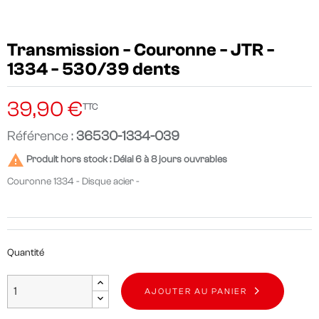
Transmission - Couronne - JTR -
1334 - 530/39 dents
39,90 €
TTC
Référence :
36530-1334-039

Produit hors stock : Délai 6 à 8 jours ouvrables
Couronne 1334 - Disque acier -
Quantité
AJOUTER AU PANIER